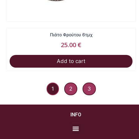
Πιάτο Φρούτου 6τμχ
25.00
€
Add to cart
1
2
3
INFO