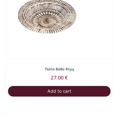
Πιάτο Βαθύ 6τμχ
27.00
€
Add to cart