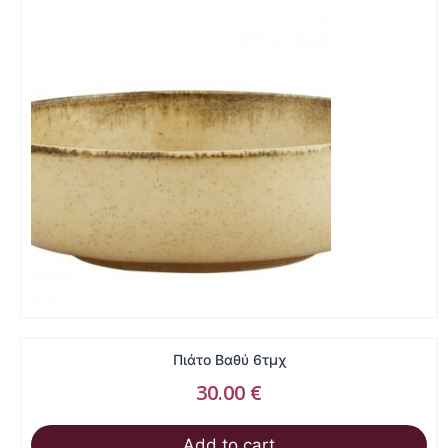
Πιάτο Βαθύ 6τμχ
30.00
€
Add to cart