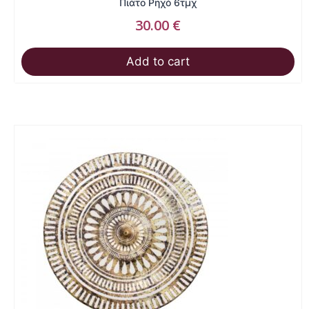
Πιάτο Ρηχό 6τμχ
30.00
€
Add to cart