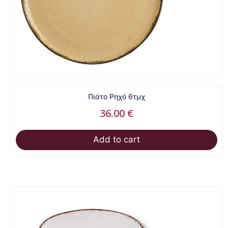
Πιάτο Ρηχό 6τμχ
36.00
€
Add to cart