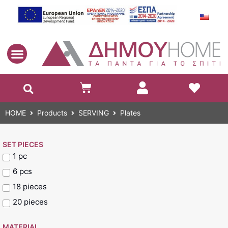
EN
HOME
Products
SERVING
Plates
SET PIECES
1 pc
6 pcs
18 pieces
20 pieces
MATERIAL