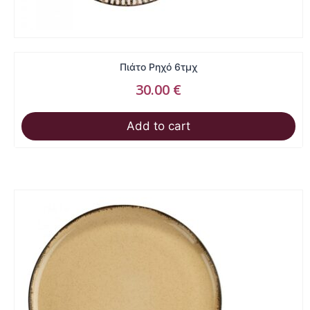
Πιάτο Ρηχό 6τμχ
30.00
€
Add to cart