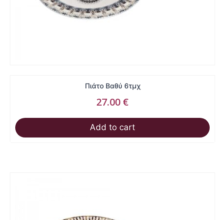
Πιάτο Βαθύ 6τμχ
27.00
€
Add to cart