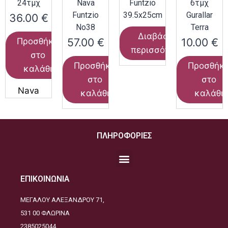
24τμχ
Nava
Funtzio
6τμχ
Funtzio
39.5x25cm
Gurallar
36.00
€
Νο38
Terra
Διαβάστε
57.00
€
10.00
€
Προσθήκη
περισσότερα
στο
Προσθήκη
Προσθήκ
καλάθι
στο
στο
Nava
καλάθι
καλάθι
ΠΛΗΡΟΦΟΡΙΕΣ
ΕΠΙΚΟΙΝΩΝΙΑ
ΜΕΓΑΛΟΥ ΑΛΕΞΑΝΔΡΟΥ 71,
531 00 ΦΛΩΡΙΝΑ
2385025044