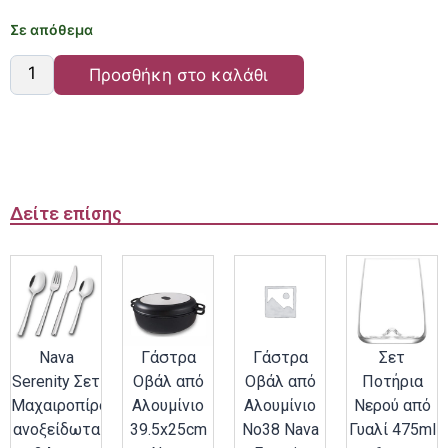
Σε απόθεμα
Προσθήκη στο καλάθι
Δείτε επίσης
Nava
Γάστρα
Γάστρα
Σετ
Serenity Σετ
Οβάλ από
Οβάλ από
Ποτήρια
Μαχαιροπίρουνα
Αλουμίνιο
Αλουμίνιο
Νερού από
ανοξείδωτα
39.5x25cm
Νο38 Nava
Γυαλί 475ml