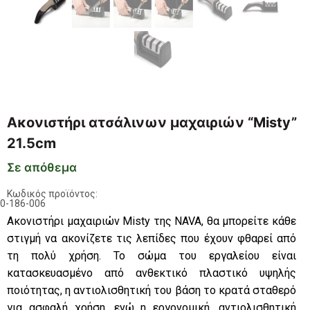
Ακονιστήρι ατσάλινων μαχαιριών “Misty”
21.5cm
Σε απόθεμα
Κωδικός προϊόντος:
0-186-006
Aκονιστήρι μαχαιριών Misty της NAVA, θα μπορείτε κάθε
στιγμή να ακονίζετε τις λεπίδες που έχουν φθαρεί από
τη πολύ χρήση. Το σώμα του εργαλείου είναι
κατασκευασμένο από ανθεκτικό πλαστικό υψηλής
ποιότητας, η αντιολισθητική του βάση το κρατά σταθερό
για ασφαλή χρήση, ενώ η εργονομική, αντιολισθητική