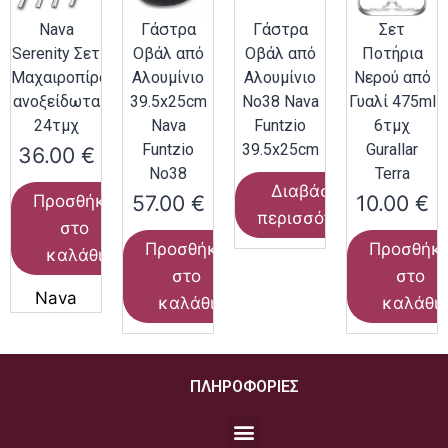
Nava
Γάστρα
Γάστρα
Σετ
Serenity Σετ
Οβάλ από
Οβάλ από
Ποτήρια
Μαχαιροπίρουνα
Αλουμίνιο
Αλουμίνιο
Νερού από
ανοξείδωτα
39.5x25cm
Νο38 Nava
Γυαλί 475ml
24τμχ
Nava
Funtzio
6τμχ
Funtzio
39.5x25cm
Gurallar
36.00
€
Νο38
Terra
Διαβάστε
57.00
€
10.00
€
Προσθήκη
περισσότερα
στο
Προσθήκη
Προσθήκ
καλάθι
στο
στο
Nava
καλάθι
καλάθι
ΠΛΗΡΟΦΟΡΙΕΣ