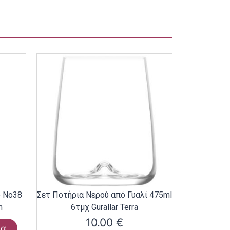
ο Νο38
Σετ Ποτήρια Νερού από Γυαλί 475ml
m
6τμχ Gurallar Terra
10.00
€
ρα