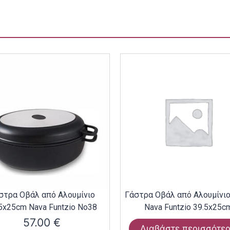
στρα Οβάλ από Αλουμίνιο
Γάστρα Οβάλ από Αλουμίνι
5x25cm Nava Funtzio Νο38
Nava Funtzio 39.5x25c
57.00
€
Διαβάστε περισσότε