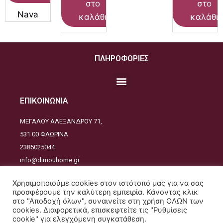
στο
στο
Nava
καλάθι
καλάθι
ΠΛΗΡΟΦΟΡΙΕΣ
ΕΠΙΚΟΙΝΩΝΙΑ
ΜΕΓΑΛΟΥ ΑΛΕΞΑΝΔΡΟΥ 71,
531 00 ΦΛΩΡΙΝΑ
2385025044
info@dimouhome.gr
ΑΚΟΛΟΥΘΕΙΣΤΕ ΜΑΣ
Χρησιμοποιούμε cookies στον ιστότοπό μας για να σας
προσφέρουμε την καλύτερη εμπειρία. Κάνοντας κλικ
στο "Αποδοχή όλων", συναινείτε στη χρήση ΟΛΩΝ των
cookies. Διαφορετικά, επισκεφτείτε τις "Ρυθμίσεις
cookie" για ελεγχόμενη συγκατάθεση.
Copyrights © 2021. All Rights Reserved - Design and developed by