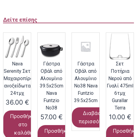
Δείτε επίσης
Nava
Γάστρα
Γάστρα
Σετ
Serenity Σετ
Οβάλ από
Οβάλ από
Ποτήρια
Μαχαιροπίρουνα
Αλουμίνιο
Αλουμίνιο
Νερού από
ανοξείδωτα
39.5x25cm
Νο38 Nava
Γυαλί 475ml
24τμχ
Nava
Funtzio
6τμχ
Funtzio
39.5x25cm
Gurallar
36.00
€
Νο38
Terra
Διαβάστε
57.00
€
10.00
€
Προσθήκη
περισσότερα
στο
Προσθήκη
Προσθήκ
καλάθι