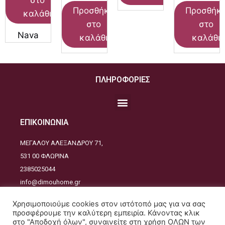
Προσθήκη
Προσθήκ
καλάθι
στο
στο
Nava
καλάθι
καλάθι
ΠΛΗΡΟΦΟΡΙΕΣ
ΕΠΙΚΟΙΝΩΝΙΑ
ΜΕΓΑΛΟΥ ΑΛΕΞΑΝΔΡΟΥ 71,
531 00 ΦΛΩΡΙΝΑ
2385025044
info@dimouhome.gr
ΑΚΟΛΟΥΘΕΙΣΤΕ ΜΑΣ
Χρησιμοποιούμε cookies στον ιστότοπό μας για να σας
προσφέρουμε την καλύτερη εμπειρία. Κάνοντας κλικ
στο "Αποδοχή όλων", συναινείτε στη χρήση ΟΛΩΝ των