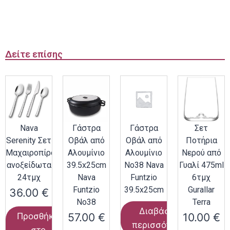
Δείτε επίσης
Nava
Γάστρα
Γάστρα
Σετ
Serenity Σετ
Οβάλ από
Οβάλ από
Ποτήρια
Μαχαιροπίρουνα
Αλουμίνιο
Αλουμίνιο
Νερού από
ανοξείδωτα
39.5x25cm
Νο38 Nava
Γυαλί 475ml
24τμχ
Nava
Funtzio
6τμχ
Funtzio
39.5x25cm
Gurallar
36.00
€
Νο38
Terra
Διαβάστε
57.00
€
10.00
€
Προσθήκη
περισσότερα
στο