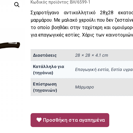
Κωδικός προϊόντος:
BH/6599-1
Σχαροτήγανο αντικολλητικό 28χ28 εκατο
μαρμάρου. Με μαλακό χερούλι που δεν ζεσταίνε
το οποίο βοηθάει στην ταχύτερη και ομοιόμο
για επαγωγικές εστίες. Χάρις των καινοτομιών
Διαστάσεις
28 × 28 × 4.1 cm
Κατάλληλο για
Επαγωγική εστία, Εστία υγρα
(τηγάνια)
Επίστρωση
Μάρμαρο
(τηγανιών)
Προσθήκη στα αγαπημένα