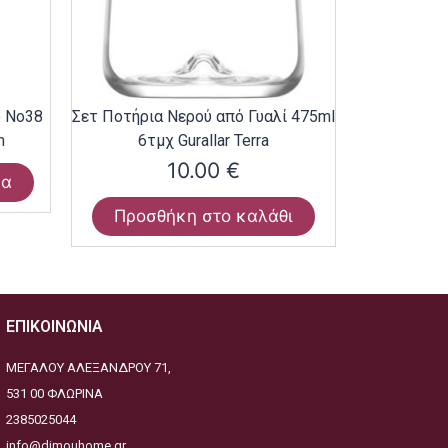
ο Νο38
Σετ Ποτήρια Νερού από Γυαλί 475ml
m
6τμχ Gurallar Terra
10.00
€
ρα
Προσθήκη στο καλάθι
ΕΠΙΚΟΙΝΩΝΙΑ
ΜΕΓΑΛΟΥ ΑΛΕΞΑΝΔΡΟΥ 71,
531 00 ΦΛΩΡΙΝΑ
2385025044
info@dimouhome.gr