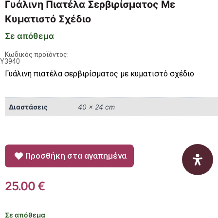
Γυάλινη Πιατέλα Σερβιρίσματος Με
Κυματιστό Σχέδιο
Σε απόθεμα
Κωδικός προϊόντος:
KY3940
Γυάλινη πιατέλα σερβιρίσματος με κυματιστό σχέδιο
Διαστάσεις
40 × 24 cm
Προσθήκη στα αγαπημένα
25.00
€
Σε απόθεμα