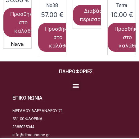
Νο38
Terra
Διαβάστε
57.00
€
10.00
€
Προσθήκη
περισσότερα
στο
Προσθήκη
Προσθήκ
καλάθι
στο
στο
Nava
καλάθι
καλάθι
ΠΛΗΡΟΦΟΡΙΕΣ
ΕΠΙΚΟΙΝΩΝΙΑ
ΜΕΓΑΛΟΥ ΑΛΕΞΑΝΔΡΟΥ 71,
531 00 ΦΛΩΡΙΝΑ
2385025044
info@dimouhome.gr