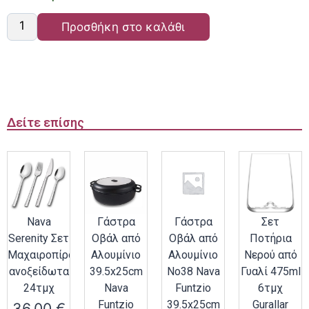
Προσθήκη στο καλάθι
Δείτε επίσης
Nava
Γάστρα
Γάστρα
Σετ
Serenity Σετ
Οβάλ από
Οβάλ από
Ποτήρια
Μαχαιροπίρουνα
Αλουμίνιο
Αλουμίνιο
Νερού από
ανοξείδωτα
39.5x25cm
Νο38 Nava
Γυαλί 475ml
24τμχ
Nava
Funtzio
6τμχ
Funtzio
39.5x25cm
Gurallar
36.00
€