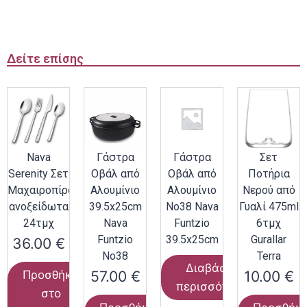
Δείτε επίσης
Nava
Γάστρα
Γάστρα
Σετ
Serenity Σετ
Οβάλ από
Οβάλ από
Ποτήρια
Μαχαιροπίρουνα
Αλουμίνιο
Αλουμίνιο
Νερού από
ανοξείδωτα
39.5x25cm
Νο38 Nava
Γυαλί 475ml
24τμχ
Nava
Funtzio
6τμχ
Funtzio
39.5x25cm
Gurallar
36.00
€
Νο38
Terra
Διαβάστε
57.00
€
10.00
€
Προσθήκη
περισσότερα
στο