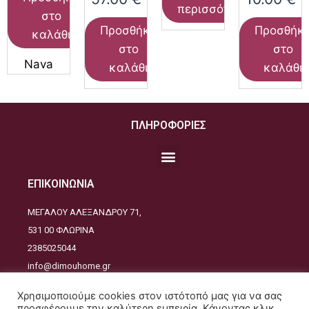
περισσότερα
στο
Προσθήκη
Προσθήκ
καλάθι
στο
στο
Nava
καλάθι
καλάθι
ΠΛΗΡΟΦΟΡΙΕΣ
ΕΠΙΚΟΙΝΩΝΙΑ
ΜΕΓΑΛΟΥ ΑΛΕΞΑΝΔΡΟΥ 71,
531 00 ΦΛΩΡΙΝΑ
2385025044
info@dimouhome.gr
ΑΚΟΛΟΥΘΕΙΣΤΕ ΜΑΣ
Χρησιμοποιούμε cookies στον ιστότοπό μας για να σας
προσφέρουμε την καλύτερη εμπειρία. Κάνοντας κλικ