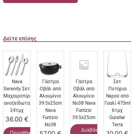
Δείτε επίσης
Nava
Γάστρα
Γάστρα
Σετ
Serenity Σετ
Οβάλ από
Οβάλ από
Ποτήρια
Μαχαιροπίρουνα
Αλουμίνιο
Αλουμίνιο
Νερού από
ανοξείδωτα
39.5x25cm
Νο38 Nava
Γυαλί 475ml
24τμχ
Nava
Funtzio
6τμχ
Funtzio
39.5x25cm
Gurallar
36.00
€
Νο38
Terra
Διαβάστε
57.00
€
10.00
€
Προσθήκη