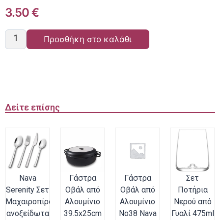
3.50
€
Προσθήκη στο καλάθι
Δείτε επίσης
Nava
Γάστρα
Γάστρα
Σετ
Serenity Σετ
Οβάλ από
Οβάλ από
Ποτήρια
Μαχαιροπίρουνα
Αλουμίνιο
Αλουμίνιο
Νερού από
ανοξείδωτα
39.5x25cm
Νο38 Nava
Γυαλί 475ml