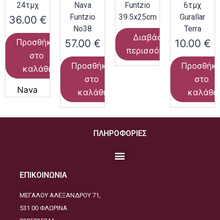
24τμχ
Nava
Funtzio
6τμχ
Funtzio
39.5x25cm
Gurallar
36.00
€
Νο38
Terra
Διαβάστε
57.00
€
10.00
€
Προσθήκη
περισσότερα
στο
Προσθήκη
Προσθήκ
καλάθι
στο
στο
Nava
καλάθι
καλάθι
ΠΛΗΡΟΦΟΡΙΕΣ
ΕΠΙΚΟΙΝΩΝΙΑ
ΜΕΓΑΛΟΥ ΑΛΕΞΑΝΔΡΟΥ 71,
531 00 ΦΛΩΡΙΝΑ