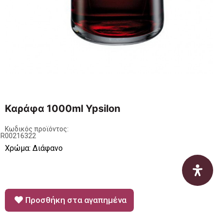
Καράφα 1000ml Ypsilon
Κωδικός προϊόντος:
BR00216322
Χρώμα: Διάφανο
Προσθήκη στα αγαπημένα