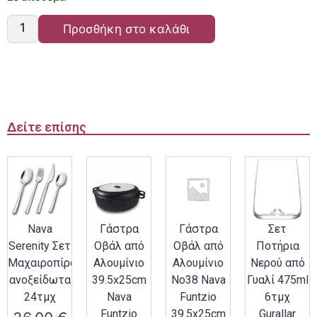
Προσθήκη στο καλάθι
Δείτε επίσης
Nava
Γάστρα
Γάστρα
Σετ
Serenity Σετ
Οβάλ από
Οβάλ από
Ποτήρια
Μαχαιροπίρουνα
Αλουμίνιο
Αλουμίνιο
Νερού από
ανοξείδωτα
39.5x25cm
Νο38 Nava
Γυαλί 475ml
24τμχ
Nava
Funtzio
6τμχ
Funtzio
39.5x25cm
Gurallar