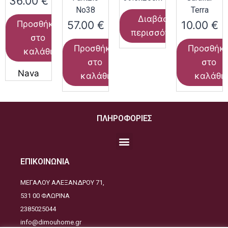
36.00
€
Νο38
Terra
Διαβάστε
57.00
€
10.00
€
Προσθήκη
περισσότερα
στο
Προσθήκη
Προσθήκ
καλάθι
στο
στο
Nava
καλάθι
καλάθι
ΠΛΗΡΟΦΟΡΙΕΣ
ΕΠΙΚΟΙΝΩΝΙΑ
ΜΕΓΑΛΟΥ ΑΛΕΞΑΝΔΡΟΥ 71,
531 00 ΦΛΩΡΙΝΑ
2385025044
info@dimouhome.gr