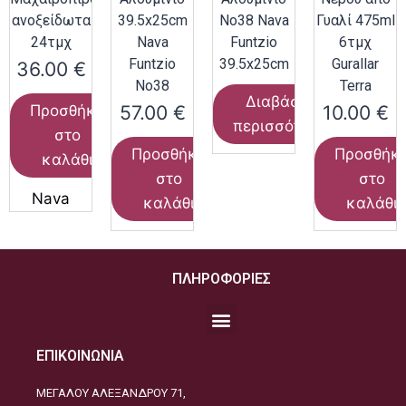
ανοξείδωτα
39.5x25cm
Νο38 Nava
Γυαλί 475ml
24τμχ
Nava
Funtzio
6τμχ
Funtzio
39.5x25cm
Gurallar
36.00
€
Νο38
Terra
Διαβάστε
57.00
€
10.00
€
Προσθήκη
περισσότερα
στο
Προσθήκη
Προσθήκ
καλάθι
στο
στο
Nava
καλάθι
καλάθι
ΠΛΗΡΟΦΟΡΙΕΣ
ΕΠΙΚΟΙΝΩΝΙΑ
ΜΕΓΑΛΟΥ ΑΛΕΞΑΝΔΡΟΥ 71,