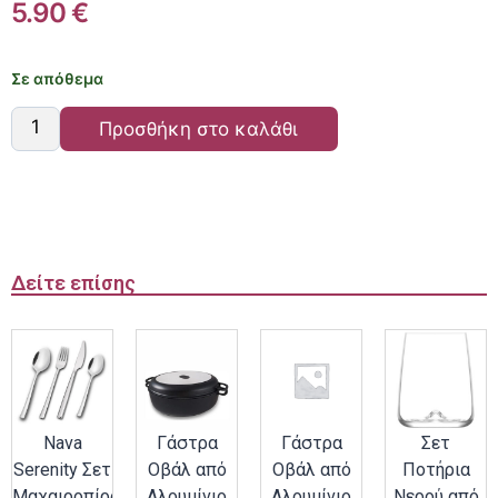
5.90
€
Σε απόθεμα
Προσθήκη στο καλάθι
Δείτε επίσης
Nava
Γάστρα
Γάστρα
Σετ
Serenity Σετ
Οβάλ από
Οβάλ από
Ποτήρια
Μαχαιροπίρουνα
Αλουμίνιο
Αλουμίνιο
Νερού από