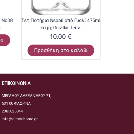
ο Νο38
Σετ Ποτήρια Νερού από Γυαλί 475ml
m
6τμχ Gurallar Terra
10.00
€
ρα
Προσθήκη στο καλάθι
ΕΠΙΚΟΙΝΩΝΙΑ
ΜΕΓΑΛΟΥ ΑΛΕΞΑΝΔΡΟΥ 71,
531 00 ΦΛΩΡΙΝΑ
2385025044
info@dimouhome.gr