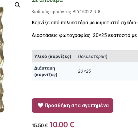
Σε απόθεμα
Κωδικός προϊόντος:
BLY16022-R-8
Κορνίζα από πολυεστέρα με κυματιστό σχέδιο 
Διαστάσεις φωτογραφίας 20×25 εκατοστά με 
Υλικό (κορνίζες)
Πολυεστερική
Διάσταση
20×25
(κορνίζες)
Προσθήκη στα αγαπημένα
10.00
€
15.50
€