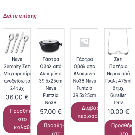
Δείτε επίσης
Nava
Γάστρα
Γάστρα
Σετ
Serenity Σετ
Οβάλ από
Οβάλ από
Ποτήρια
Μαχαιροπίρουνα
Αλουμίνιο
Αλουμίνιο
Νερού από
ανοξείδωτα
39.5x25cm
Νο38 Nava
Γυαλί 475ml
24τμχ
Nava
Funtzio
6τμχ
Funtzio
39.5x25cm
Gurallar
36.00
€
Νο38
Terra
Διαβάστε
57.00
€
10.00
€
Προσθήκη
περισσότερα
στο
Προσθήκη
Προσθήκ
καλάθι
στο
στο