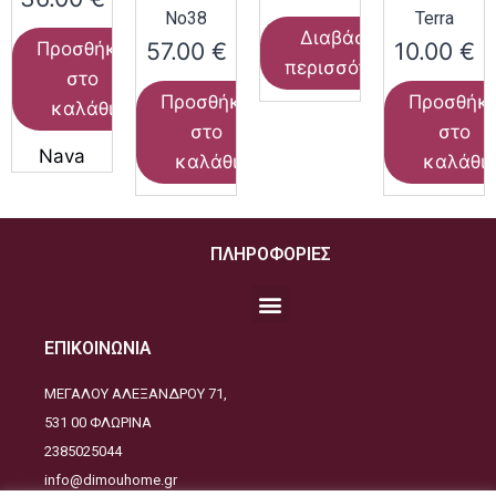
Νο38
Terra
Διαβάστε
57.00
€
10.00
€
Προσθήκη
περισσότερα
στο
Προσθήκη
Προσθήκ
καλάθι
στο
στο
Nava
καλάθι
καλάθι
ΠΛΗΡΟΦΟΡΙΕΣ
ΕΠΙΚΟΙΝΩΝΙΑ
ΜΕΓΑΛΟΥ ΑΛΕΞΑΝΔΡΟΥ 71,
531 00 ΦΛΩΡΙΝΑ
2385025044
info@dimouhome.gr