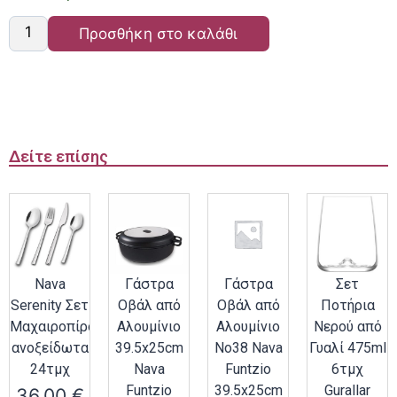
Προσθήκη στο καλάθι
Δείτε επίσης
Nava
Γάστρα
Γάστρα
Σετ
Serenity Σετ
Οβάλ από
Οβάλ από
Ποτήρια
Μαχαιροπίρουνα
Αλουμίνιο
Αλουμίνιο
Νερού από
ανοξείδωτα
39.5x25cm
Νο38 Nava
Γυαλί 475ml
24τμχ
Nava
Funtzio
6τμχ
Funtzio
39.5x25cm
Gurallar
36.00
€