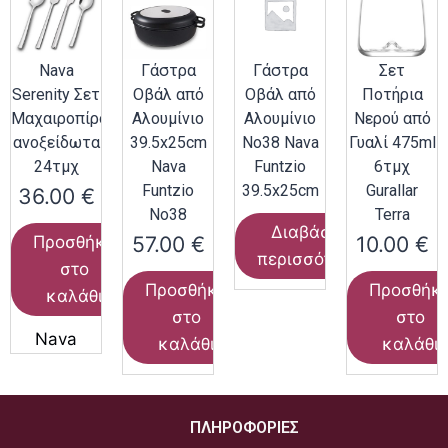
Nava
Γάστρα
Γάστρα
Σετ
Serenity Σετ
Οβάλ από
Οβάλ από
Ποτήρια
Μαχαιροπίρουνα
Αλουμίνιο
Αλουμίνιο
Νερού από
ανοξείδωτα
39.5x25cm
Νο38 Nava
Γυαλί 475ml
24τμχ
Nava
Funtzio
6τμχ
Funtzio
39.5x25cm
Gurallar
36.00
€
Νο38
Terra
Διαβάστε
57.00
€
10.00
€
Προσθήκη
περισσότερα
στο
Προσθήκη
Προσθήκ
καλάθι
στο
στο
Nava
καλάθι
καλάθι
ΠΛΗΡΟΦΟΡΙΕΣ