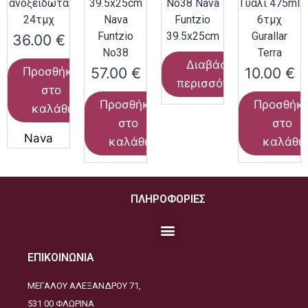
ανοξείδωτα
39.5x25cm
Νο38 Nava
Γυαλί 475ml
24τμχ
Nava
Funtzio
6τμχ
Funtzio
39.5x25cm
Gurallar
36.00
€
Νο38
Terra
Διαβάστε
57.00
€
10.00
€
Προσθήκη
περισσότερα
στο
Προσθήκη
Προσθήκ
καλάθι
στο
στο
Nava
καλάθι
καλάθι
ΠΛΗΡΟΦΟΡΙΕΣ
ΕΠΙΚΟΙΝΩΝΙΑ
ΜΕΓΑΛΟΥ ΑΛΕΞΑΝΔΡΟΥ 71,
531 00 ΦΛΩΡΙΝΑ