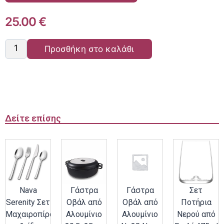
25.00
€
Προσθήκη στο καλάθι
Δείτε επίσης
Nava
Γάστρα
Γάστρα
Σετ
Serenity Σετ
Οβάλ από
Οβάλ από
Ποτήρια
Μαχαιροπίρουνα
Αλουμίνιο
Αλουμίνιο
Νερού από