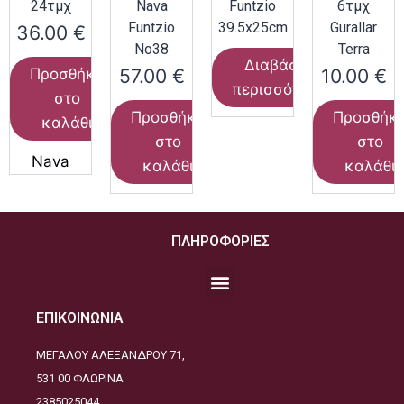
24τμχ
Nava
Funtzio
6τμχ
Funtzio
39.5x25cm
Gurallar
36.00
€
Νο38
Terra
Διαβάστε
57.00
€
10.00
€
Προσθήκη
περισσότερα
στο
Προσθήκη
Προσθήκ
καλάθι
στο
στο
Nava
καλάθι
καλάθι
ΠΛΗΡΟΦΟΡΙΕΣ
ΕΠΙΚΟΙΝΩΝΙΑ
ΜΕΓΑΛΟΥ ΑΛΕΞΑΝΔΡΟΥ 71,
531 00 ΦΛΩΡΙΝΑ
2385025044