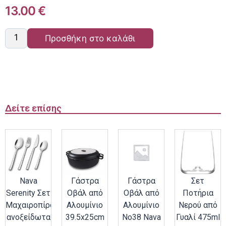
13.00
€
Προσθήκη στο καλάθι
Δείτε επίσης
Nava
Γάστρα
Γάστρα
Σετ
Serenity Σετ
Οβάλ από
Οβάλ από
Ποτήρια
Μαχαιροπίρουνα
Αλουμίνιο
Αλουμίνιο
Νερού από
ανοξείδωτα
39.5x25cm
Νο38 Nava
Γυαλί 475ml