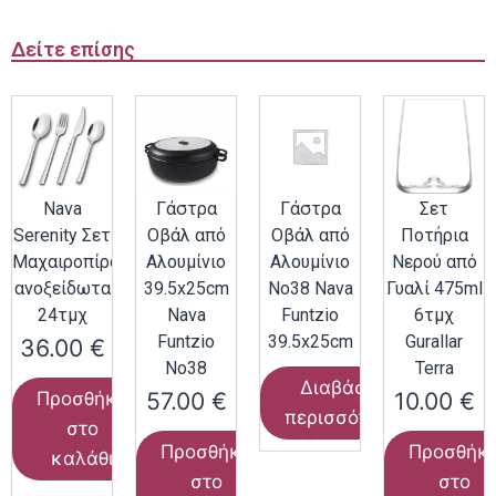
Δείτε επίσης
Nava
Γάστρα
Γάστρα
Σετ
Serenity Σετ
Οβάλ από
Οβάλ από
Ποτήρια
Μαχαιροπίρουνα
Αλουμίνιο
Αλουμίνιο
Νερού από
ανοξείδωτα
39.5x25cm
Νο38 Nava
Γυαλί 475ml
24τμχ
Nava
Funtzio
6τμχ
Funtzio
39.5x25cm
Gurallar
36.00
€
Νο38
Terra
Διαβάστε
57.00
€
10.00
€
Προσθήκη
περισσότερα
στο
Προσθήκη
Προσθήκ
καλάθι
στο
στο