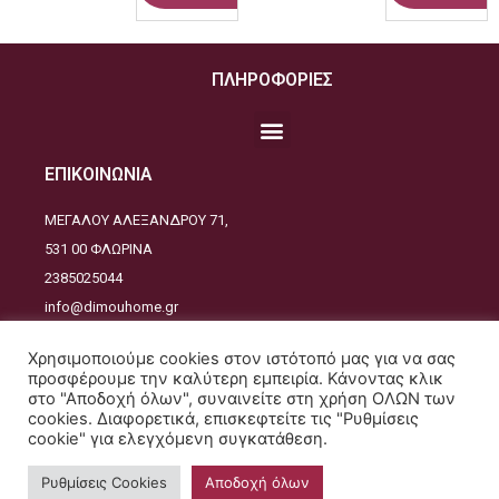
ΠΛΗΡΟΦΟΡΙΕΣ
ΕΠΙΚΟΙΝΩΝΙΑ
ΜΕΓΑΛΟΥ ΑΛΕΞΑΝΔΡΟΥ 71,
531 00 ΦΛΩΡΙΝΑ
2385025044
info@dimouhome.gr
ΑΚΟΛΟΥΘΕΙΣΤΕ ΜΑΣ
Χρησιμοποιούμε cookies στον ιστότοπό μας για να σας
προσφέρουμε την καλύτερη εμπειρία. Κάνοντας κλικ
στο "Αποδοχή όλων", συναινείτε στη χρήση ΟΛΩΝ των
cookies. Διαφορετικά, επισκεφτείτε τις "Ρυθμίσεις
cookie" για ελεγχόμενη συγκατάθεση.
Copyrights © 2021. All Rights Reserved - Design and developed by
JustDesign
Ρυθμίσεις Cookies
Αποδοχή όλων