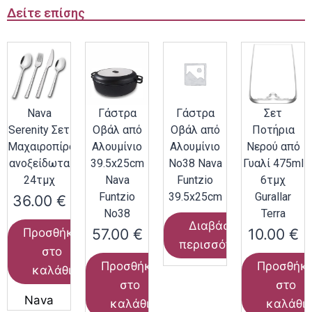
Δείτε επίσης
Nava
Γάστρα
Γάστρα
Σετ
Serenity Σετ
Οβάλ από
Οβάλ από
Ποτήρια
Μαχαιροπίρουνα
Αλουμίνιο
Αλουμίνιο
Νερού από
ανοξείδωτα
39.5x25cm
Νο38 Nava
Γυαλί 475ml
24τμχ
Nava
Funtzio
6τμχ
Funtzio
39.5x25cm
Gurallar
36.00
€
Νο38
Terra
Διαβάστε
57.00
€
10.00
€
Προσθήκη
περισσότερα
στο
Προσθήκη
Προσθήκ
καλάθι
στο
στο
Nava
καλάθι
καλάθι