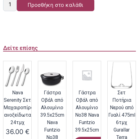
Προσθήκη στο καλάθι
Δείτε επίσης
Nava
Γάστρα
Γάστρα
Σετ
Serenity Σετ
Οβάλ από
Οβάλ από
Ποτήρια
Μαχαιροπίρουνα
Αλουμίνιο
Αλουμίνιο
Νερού από
ανοξείδωτα
39.5x25cm
Νο38 Nava
Γυαλί 475ml
24τμχ
Nava
Funtzio
6τμχ
Funtzio
39.5x25cm
Gurallar
36.00
€
Νο38
Terra