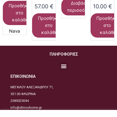
Διαβάστε
57.00
€
10.00
€
Προσθήκη
περισσότερα
στο
Προσθήκη
Προσθήκ
καλάθι
στο
στο
Nava
καλάθι
καλάθι
ΠΛΗΡΟΦΟΡΙΕΣ
ΕΠΙΚΟΙΝΩΝΙΑ
ΜΕΓΑΛΟΥ ΑΛΕΞΑΝΔΡΟΥ 71,
531 00 ΦΛΩΡΙΝΑ
2385025044
info@dimouhome.gr
ΑΚΟΛΟΥΘΕΙΣΤΕ ΜΑΣ