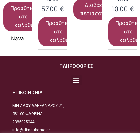
Διαβάστε
57.00
€
10.00
€
Προσθήκη
περισσότερα
στο
Προσθήκη
Προσθήκ
καλάθι
στο
στο
Nava
καλάθι
καλάθι
ΠΛΗΡΟΦΟΡΙΕΣ
ΕΠΙΚΟΙΝΩΝΙΑ
ΜΕΓΑΛΟΥ ΑΛΕΞΑΝΔΡΟΥ 71,
531 00 ΦΛΩΡΙΝΑ
2385025044
info@dimouhome.gr
ΑΚΟΛΟΥΘΕΙΣΤΕ ΜΑΣ