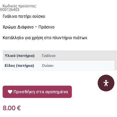
Κωδικός προϊόντος:
BR00126403
Γυάλινο ποτήρι ουίσκυ
Χρώμα: Διάφανο – Πράσινο
Κατάλληλο για χρήση στο πλυντήριο πιάτων.
Υλικό (ποτήρια)
Γυάλινο
Είδος (ποτήρια)
Ουίσκι
Προσθήκη στα αγαπημένα
8.00
€