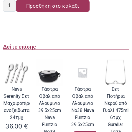
Προσθήκη στο καλάθι
Δείτε επίσης
Nava
Γάστρα
Γάστρα
Σετ
Serenity Σετ
Οβάλ από
Οβάλ από
Ποτήρια
Μαχαιροπίρουνα
Αλουμίνιο
Αλουμίνιο
Νερού από
ανοξείδωτα
39.5x25cm
Νο38 Nava
Γυαλί 475ml
24τμχ
Nava
Funtzio
6τμχ
Funtzio
39.5x25cm
Gurallar
36.00
€
Νο38
Terra