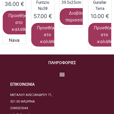
Funtzio
39.5x25cm
Gurallar
36.00
€
Νο38
Terra
Διαβάστε
57.00
€
10.00
€
Προσθήκη
περισσότερα
στο
Προσθήκη
Προσθήκ
καλάθι
στο
στο
Nava
καλάθι
καλάθι
ΠΛΗΡΟΦΟΡΙΕΣ
ΕΠΙΚΟΙΝΩΝΙΑ
ΜΕΓΑΛΟΥ ΑΛΕΞΑΝΔΡΟΥ 71,
531 00 ΦΛΩΡΙΝΑ
2385025044