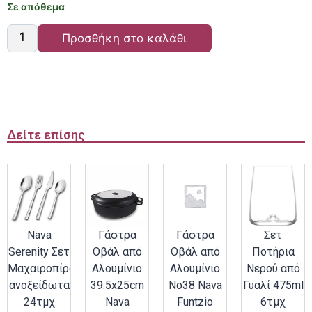
Σε απόθεμα
Προσθήκη στο καλάθι
Δείτε επίσης
Nava
Γάστρα
Γάστρα
Σετ
Serenity Σετ
Οβάλ από
Οβάλ από
Ποτήρια
Μαχαιροπίρουνα
Αλουμίνιο
Αλουμίνιο
Νερού από
ανοξείδωτα
39.5x25cm
Νο38 Nava
Γυαλί 475ml
24τμχ
Nava
Funtzio
6τμχ