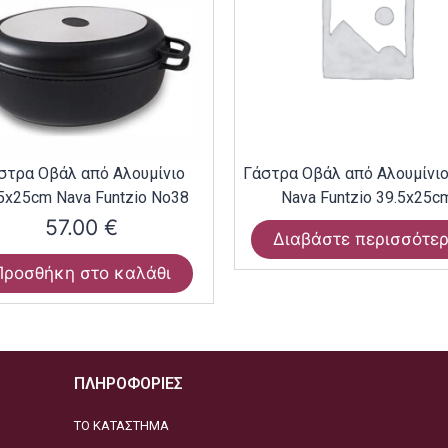
στρα Οβάλ από Αλουμίνιο
Γάστρα Οβάλ από Αλουμίνι
5x25cm Nava Funtzio Νο38
Nava Funtzio 39.5x25c
57.00
€
Διαβάστε περισσότε
Προσθήκη στο καλάθι
ΠΛΗΡΟΦΟΡΙΕΣ
ΤΟ ΚΑΤΑΣΤΗΜΑ