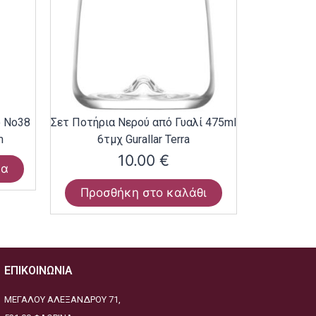
ο Νο38
Σετ Ποτήρια Νερού από Γυαλί 475ml
m
6τμχ Gurallar Terra
10.00
€
ρα
Προσθήκη στο καλάθι
ΕΠΙΚΟΙΝΩΝΙΑ
ΜΕΓΑΛΟΥ ΑΛΕΞΑΝΔΡΟΥ 71,