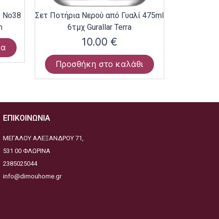
ο Νο38
Σετ Ποτήρια Νερού από Γυαλί 475ml
m
6τμχ Gurallar Terra
10.00
€
ρα
Προσθήκη στο καλάθι
ΕΠΙΚΟΙΝΩΝΙΑ
ΜΕΓΑΛΟΥ ΑΛΕΞΑΝΔΡΟΥ 71,
531 00 ΦΛΩΡΙΝΑ
2385025044
info@dimouhome.gr