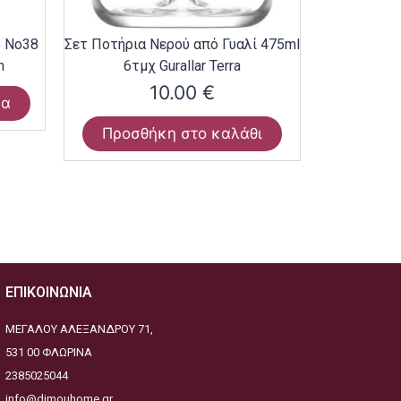
ο Νο38
Σετ Ποτήρια Νερού από Γυαλί 475ml
m
6τμχ Gurallar Terra
10.00
€
ρα
Προσθήκη στο καλάθι
ΕΠΙΚΟΙΝΩΝΙΑ
ΜΕΓΑΛΟΥ ΑΛΕΞΑΝΔΡΟΥ 71,
531 00 ΦΛΩΡΙΝΑ
2385025044
info@dimouhome.gr