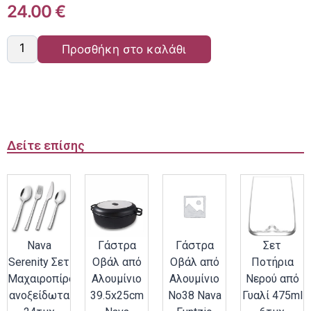
24.00
€
Προσθήκη στο καλάθι
Δείτε επίσης
Nava
Γάστρα
Γάστρα
Σετ
Serenity Σετ
Οβάλ από
Οβάλ από
Ποτήρια
Μαχαιροπίρουνα
Αλουμίνιο
Αλουμίνιο
Νερού από
ανοξείδωτα
39.5x25cm
Νο38 Nava
Γυαλί 475ml