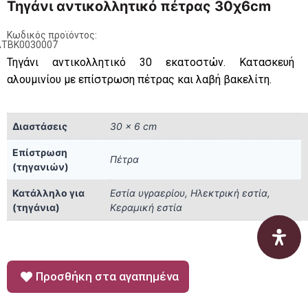
Τηγάνι αντικολλητικό πέτρας 30χ6cm
Κωδικός προϊόντος:
ΑΤΒΚ0030007
Τηγάνι αντικολλητικό 30 εκατοστών. Κατασκευή
αλουμινίου με επίστρωση πέτρας και λαβή βακελίτη.
Διαστάσεις
30 × 6 cm
Επίστρωση
Πέτρα
(τηγανιών)
Κατάλληλο για
Εστία υγραερίου, Ηλεκτρική εστία,
(τηγάνια)
Κεραμική εστία
Προσθήκη στα αγαπημένα