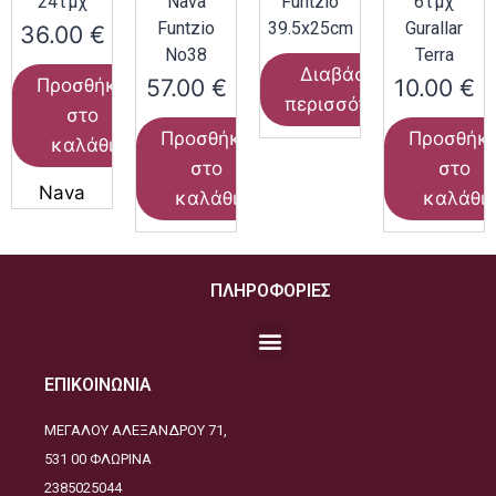
24τμχ
Nava
Funtzio
6τμχ
Funtzio
39.5x25cm
Gurallar
36.00
€
Νο38
Terra
Διαβάστε
57.00
€
10.00
€
Προσθήκη
περισσότερα
στο
Προσθήκη
Προσθήκ
καλάθι
στο
στο
Nava
καλάθι
καλάθι
ΠΛΗΡΟΦΟΡΙΕΣ
ΕΠΙΚΟΙΝΩΝΙΑ
ΜΕΓΑΛΟΥ ΑΛΕΞΑΝΔΡΟΥ 71,
531 00 ΦΛΩΡΙΝΑ
2385025044