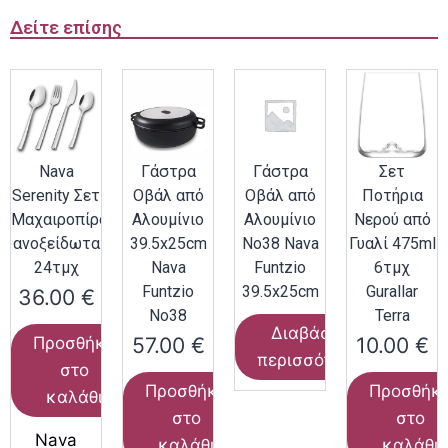
Δείτε επίσης
Nava
Γάστρα
Γάστρα
Σετ
Serenity Σετ
Οβάλ από
Οβάλ από
Ποτήρια
Μαχαιροπίρουνα
Αλουμίνιο
Αλουμίνιο
Νερού από
ανοξείδωτα
39.5x25cm
Νο38 Nava
Γυαλί 475ml
24τμχ
Nava
Funtzio
6τμχ
Funtzio
39.5x25cm
Gurallar
36.00
€
Νο38
Terra
Διαβάστε
57.00
€
10.00
€
Προσθήκη
περισσότερα
στο
Προσθήκη
Προσθήκ
καλάθι
στο
στο
Nava
καλάθι
καλάθι