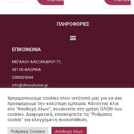
ΠΛΗΡΟΦΟΡΙΕΣ
ΕΠΙΚΟΙΝΩΝΙΑ
ΜΕΓΑΛΟΥ ΑΛΕΞΑΝΔΡΟΥ 71,
531 00 ΦΛΩΡΙΝΑ
2385025044
info@dimouhome.gr
ΑΚΟΛΟΥΘΕΙΣΤΕ ΜΑΣ
Χρησιμοποιούμε cookies στον ιστότοπό μας για να σας
προσφέρουμε την καλύτερη εμπειρία. Κάνοντας κλικ
στο "Αποδοχή όλων", συναινείτε στη χρήση ΟΛΩΝ των
cookies. Διαφορετικά, επισκεφτείτε τις "Ρυθμίσεις
cookie" για ελεγχόμενη συγκατάθεση.
Copyrights © 2021. All Rights Reserved - Design and developed by
JustDesign
Ρυθμίσεις Cookies
Αποδοχή όλων