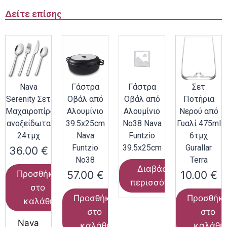
Δείτε επίσης
Nava
Γάστρα
Γάστρα
Σετ
Serenity Σετ
Οβάλ από
Οβάλ από
Ποτήρια
Μαχαιροπίρουνα
Αλουμίνιο
Αλουμίνιο
Νερού από
ανοξείδωτα
39.5x25cm
Νο38 Nava
Γυαλί 475ml
24τμχ
Nava
Funtzio
6τμχ
Funtzio
39.5x25cm
Gurallar
36.00
€
Νο38
Terra
Διαβάστε
57.00
€
10.00
€
Προσθήκη
περισσότερα
στο
Προσθήκη
Προσθήκ
καλάθι
στο
στο
Nava
καλάθι
καλάθι