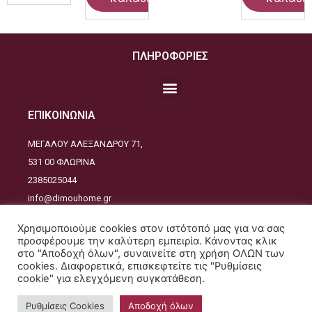
ΠΛΗΡΟΦΟΡΙΕΣ
ΕΠΙΚΟΙΝΩΝΙΑ
ΜΕΓΑΛΟΥ ΑΛΕΞΑΝΔΡΟΥ 71,
531 00 ΦΛΩΡΙΝΑ
2385025044
info@dimouhome.gr
ΑΚΟΛΟΥΘΕΙΣΤΕ ΜΑΣ
Χρησιμοποιούμε cookies στον ιστότοπό μας για να σας
προσφέρουμε την καλύτερη εμπειρία. Κάνοντας κλικ
στο "Αποδοχή όλων", συναινείτε στη χρήση ΟΛΩΝ των
cookies. Διαφορετικά, επισκεφτείτε τις "Ρυθμίσεις
cookie" για ελεγχόμενη συγκατάθεση.
Copyrights © 2021. All Rights Reserved - Design and developed by
JustDesign
Ρυθμίσεις Cookies
Αποδοχή όλων