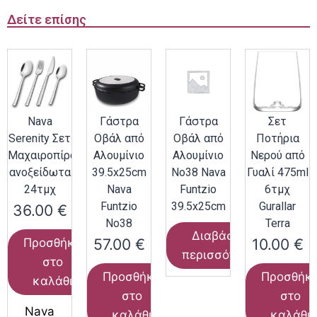
Δείτε επίσης
Nava
Γάστρα
Γάστρα
Σετ
Serenity Σετ
Οβάλ από
Οβάλ από
Ποτήρια
Μαχαιροπίρουνα
Αλουμίνιο
Αλουμίνιο
Νερού από
ανοξείδωτα
39.5x25cm
Νο38 Nava
Γυαλί 475ml
24τμχ
Nava
Funtzio
6τμχ
Funtzio
39.5x25cm
Gurallar
36.00
€
Νο38
Terra
Διαβάστε
57.00
€
10.00
€
Προσθήκη
περισσότερα
στο
Προσθήκη
Προσθήκ
καλάθι
στο
στο
Nava
καλάθι
καλάθι