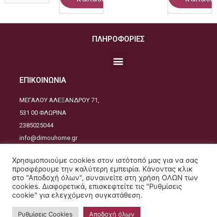
ΠΛΗΡΟΦΟΡΙΕΣ
ΕΠΙΚΟΙΝΩΝΙΑ
ΜΕΓΑΛΟΥ ΑΛΕΞΑΝΔΡΟΥ 71,
531 00 ΦΛΩΡΙΝΑ
2385025044
info@dimouhome.gr
ΑΚΟΛΟΥΘΕΙΣΤΕ ΜΑΣ
Χρησιμοποιούμε cookies στον ιστότοπό μας για να σας
προσφέρουμε την καλύτερη εμπειρία. Κάνοντας κλικ
στο "Αποδοχή όλων", συναινείτε στη χρήση ΟΛΩΝ των
cookies. Διαφορετικά, επισκεφτείτε τις "Ρυθμίσεις
cookie" για ελεγχόμενη συγκατάθεση.
Copyrights © 2021. All Rights Reserved - Design and developed by
JustDesign
Ρυθμίσεις Cookies
Αποδοχή όλων