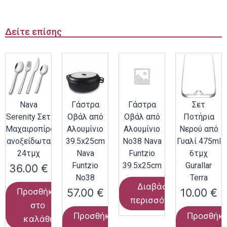
Δείτε επίσης
Nava
Γάστρα
Γάστρα
Σετ
Serenity Σετ
Οβάλ από
Οβάλ από
Ποτήρια
Μαχαιροπίρουνα
Αλουμίνιο
Αλουμίνιο
Νερού από
ανοξείδωτα
39.5x25cm
Νο38 Nava
Γυαλί 475ml
24τμχ
Nava
Funtzio
6τμχ
Funtzio
39.5x25cm
Gurallar
36.00
€
Νο38
Terra
Διαβάστε
57.00
€
10.00
€
Προσθήκη
περισσότερα
στο
Προσθήκη
Προσθήκ
καλάθι