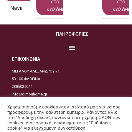
στο
στο
Nava
καλάθι
καλάθι
ΠΛΗΡΟΦΟΡΙΕΣ
ΕΠΙΚΟΙΝΩΝΙΑ
ΜΕΓΑΛΟΥ ΑΛΕΞΑΝΔΡΟΥ 71,
531 00 ΦΛΩΡΙΝΑ
2385025044
info@dimouhome.gr
ΑΚΟΛΟΥΘΕΙΣΤΕ ΜΑΣ
Χρησιμοποιούμε cookies στον ιστότοπό μας για να σας
προσφέρουμε την καλύτερη εμπειρία. Κάνοντας κλικ
στο "Αποδοχή όλων", συναινείτε στη χρήση ΟΛΩΝ των
cookies. Διαφορετικά, επισκεφτείτε τις "Ρυθμίσεις
cookie" για ελεγχόμενη συγκατάθεση.
Copyrights © 2021. All Rights Reserved - Design and developed by