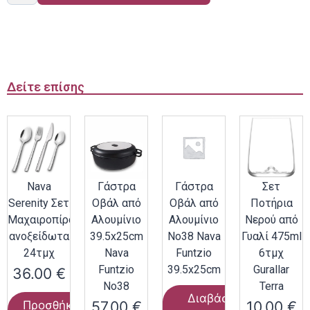
Δείτε επίσης
Nava
Γάστρα
Γάστρα
Σετ
Serenity Σετ
Οβάλ από
Οβάλ από
Ποτήρια
Μαχαιροπίρουνα
Αλουμίνιο
Αλουμίνιο
Νερού από
ανοξείδωτα
39.5x25cm
Νο38 Nava
Γυαλί 475ml
24τμχ
Nava
Funtzio
6τμχ
Funtzio
39.5x25cm
Gurallar
36.00
€
Νο38
Terra
Διαβάστε
57.00
€
10.00
€
Προσθήκη