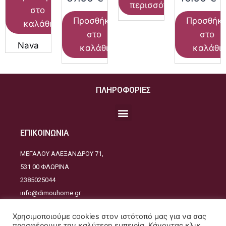
περισσότερα
στο
Προσθήκη
Προσθήκ
καλάθι
στο
στο
Nava
καλάθι
καλάθι
ΠΛΗΡΟΦΟΡΙΕΣ
ΕΠΙΚΟΙΝΩΝΙΑ
ΜΕΓΑΛΟΥ ΑΛΕΞΑΝΔΡΟΥ 71,
531 00 ΦΛΩΡΙΝΑ
2385025044
info@dimouhome.gr
ΑΚΟΛΟΥΘΕΙΣΤΕ ΜΑΣ
Χρησιμοποιούμε cookies στον ιστότοπό μας για να σας
προσφέρουμε την καλύτερη εμπειρία. Κάνοντας κλικ